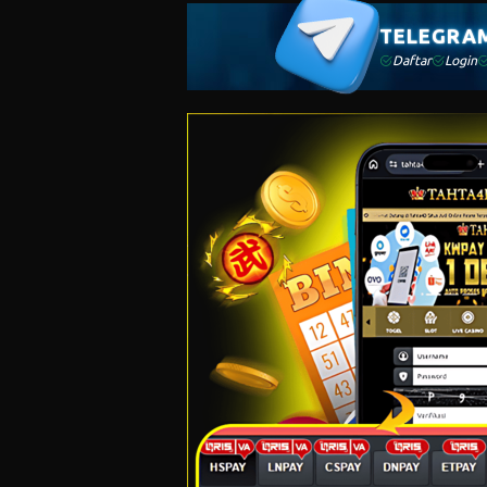
TELEGRA
Daftar
Login
BCA
CIMB
OCBC
NEO