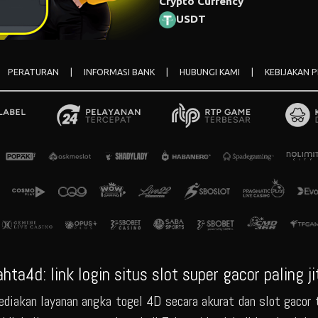
Crypto Currency
USDT
PERATURAN
|
INFORMASI BANK
|
HUBUNGI KAMI
|
KEBIJAKAN P
ahta4d: link login situs slot super gacor paling ji
diakan layanan angka togel 4D secara akurat dan slot gacor