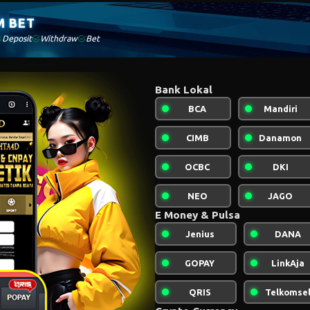
M BET
Deposit
Withdraw
Bet
Bank Lokal
Mandiri
BNI
BRI
M
Danamon
Permata
BJB
S
DKI
SUMUT
BSI
JAGO
SeaBank
NOBU
E Money & Pulsa
Jenius
DANA
GOPAY
LinkAja
QRIS
Telkomse