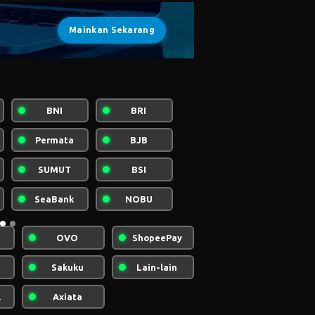
Mainkan Sekarang
aybank
Sinarmas
UOB
BluBCA
uperbank
Allobank
SAQU
OVO
ShopeePay
Sakuku
Lain-lain
l
Axiata