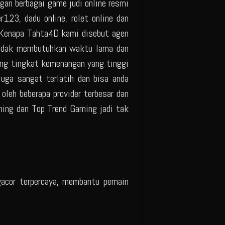
gan berbagai game judi online resmi
er123, dadu online, rolet online dan
i. Kenapa Tahta4D kami disebut agen
g tidak membutuhkan waktu lama dan
ang tingkat kemenangan yang tinggi
uga sangat terlatih dan bisa anda
oleh beberapa provider terbesar dan
ming dan Top Trend Gaming jadi tak
acor terpercaya, membantu pemain