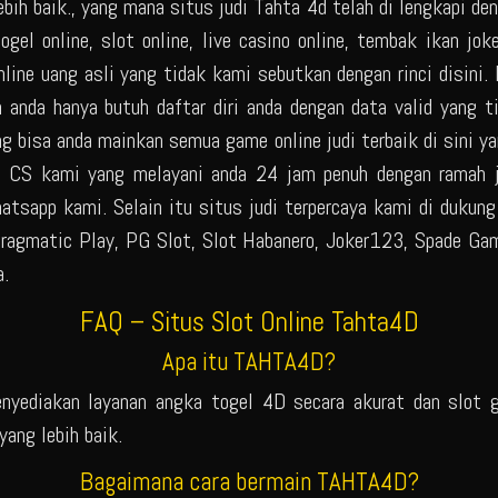
ih baik., yang mana situs judi Tahta 4d telah di lengkapi den
togel online, slot online, live casino online, tembak ikan jok
nline uang asli yang tidak kami sebutkan dengan rinci disin
kan anda hanya butuh daftar diri anda dengan data valid yan
g bisa anda mainkan semua game online judi terbaik di sini y
eh CS kami yang melayani anda 24 jam penuh dengan ramah j
sapp kami. Selain itu situs judi terpercaya kami di dukung 
e Pragmatic Play, PG Slot, Slot Habanero, Joker123, Spade Ga
a.
FAQ – Situs Slot Online Tahta4D
Apa itu TAHTA4D?
yediakan layanan angka togel 4D secara akurat dan slot g
ang lebih baik.
Bagaimana cara bermain TAHTA4D?