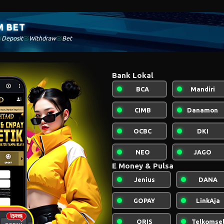
M BET
Deposit
Withdraw
Bet
Bank Lokal
Mandiri
BNI
BRI
M
Danamon
Permata
BJB
S
DKI
SUMUT
BSI
JAGO
SeaBank
NOBU
E Money & Pulsa
Jenius
DANA
GOPAY
LinkAja
QRIS
Telkomse