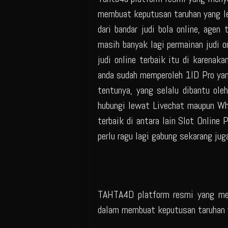
membuat keputusan taruhan yang leb
dari bandar judi bola online, agen 
masih banyak lagi permainan judi o
judi online terbaik itu di karena
anda sudah memperoleh 1ID Pro yan
tentunya, yang selalu dibantu ol
hubungi lewat Livechat maupun What
terbaik di antara lain Slot Onlin
perlu ragu lagi gabung sekarang jug
TAHTA4D platform resmi yang men
dalam membuat keputusan taruhan y