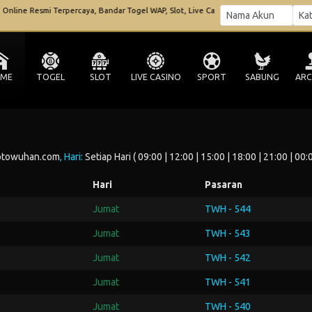
ne Resmi Terpercaya, Bandar Togel WAP, Slot, Live Casino, Tembak Ikan Online Tera
ME
TOGEL
SLOT
LIVE CASINO
SPORT
SABUNG
ARC
towuhan.com
, Hari:
Setiap Hari ( 09:00 | 12:00 | 15:00 | 18:00 | 21:00 | 00:
Hari
Pasaran
Jumat
TWH - 544
Jumat
TWH - 543
Jumat
TWH - 542
Jumat
TWH - 541
Jumat
TWH - 540