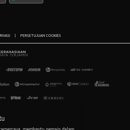
RIVASI
|
PERSETUJUAN COOKIES
tu
 terpercaya, membantu pemain dalam