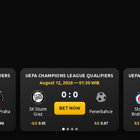
IERS
E-FOOTBALL F24 ELITE CLUB FRIENDLY
E-
August 7, 2026 — 22:15 WIB
0 : 0
BET NOW
Saint-
e-Bayern
e-Ajax
oise
Munchen
e-G
1.00
0.00
-0.83
0.00
0.59
0.0