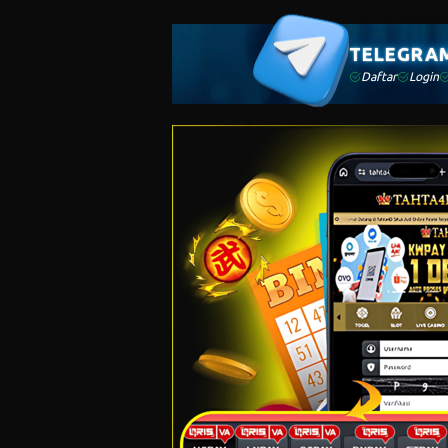
TELEGRA
Daftar
Login
BCA
CIMB
OCBC
NEO