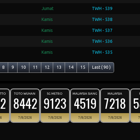
Jumat
TWH - 539
Kamis
TWH - 538
Kamis
TWH - 537
Kamis
TWH - 536
Kamis
TWH - 535
8
9
10
11
12
13
14
15
Last ( 90 )
OTTO
TOTO WUHAN
SG METRO
MALAYSIA SIANG
MALAYSIA
12
8442
9123
4519
7218
5
26
7/8/2026
7/8/2026
7/8/2026
7/8/2026
7