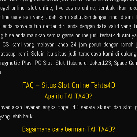
k Snake 2000
D Day
Land of the 
ih baik., yang mana situs judi Tahta 4d telah di lengkapi den
togel online, slot online, live casino online, tembak ikan jok
nline uang asli yang tidak kami sebutkan dengan rinci disin
kan anda hanya butuh daftar diri anda dengan data valid yan
g bisa anda mainkan semua game online judi terbaik di sini y
eh CS kami yang melayani anda 24 jam penuh dengan ramah j
sapp kami. Selain itu situs judi terpercaya kami di dukung 
Road Kill
Ugliest Catch
Space Don
e Pragmatic Play, PG Slot, Slot Habanero, Joker123, Spade Ga
a.
FAQ – Situs Slot Online Tahta4D
Apa itu TAHTA4D?
yediakan layanan angka togel 4D secara akurat dan slot g
ang lebih baik.
nty Hunters
The Cage
Pearl Har
Bagaimana cara bermain TAHTA4D?