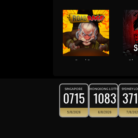
Road Rage
Blo
SINGAPORE
HONGKONG LOTTO
SYDNEY L
0715
1083
37
5/8/2026
6/8/2026
7/8/20
Skate or Die
Dea