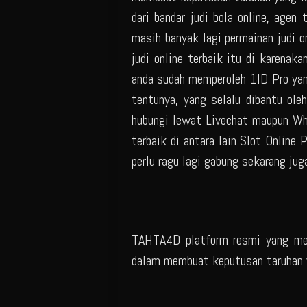
Deadwood xNudg
Bric
membuat keputusan taruhan yang leb
dari bandar judi bola online, agen 
masih banyak lagi permainan judi o
judi online terbaik itu di karena
anda sudah memperoleh 1ID Pro yan
tentunya, yang selalu dibantu ol
hubungi lewat Livechat maupun What
Jingle Balls
terbaik di antara lain Slot Onlin
perlu ragu lagi gabung sekarang jug
TAHTA4D platform resmi yang men
dalam membuat keputusan taruhan y
True Kult
Bou