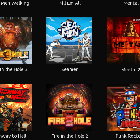
 Men Walking
Kill Em All
Mental
 in the Hole 3
Seamen
Mental 
hway to Hell
Fire in the Hole 2
Punk Rocke