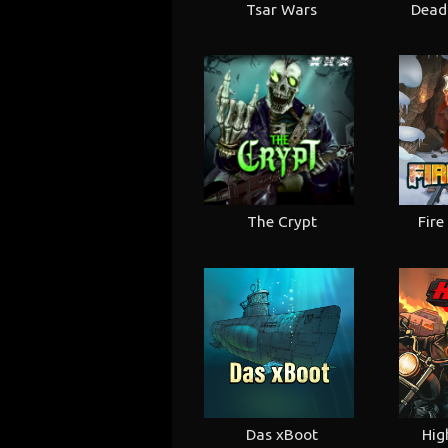
Tsar Wars
Dead
The Crypt
Fire
Das xBoot
Hig