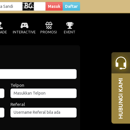
aman dan Terpercaya dengan Proses Tercepat
Selamat Datang di Tahta4D
Masuk
Daftar
ADE
INTERACTIVE
PROMOSI
EVENT
Telpon
Referal