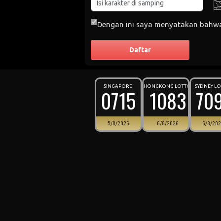
Dengan ini saya menyatakan bahw
SINGAPORE
HONGKONG LOTTO
SYDNEY L
0715
1083
70
5/8/2026
6/8/2026
6/8/20