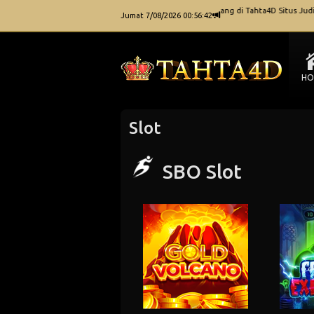
Selamat Datang di Tahta4D Situs Judi Online 
Jumat 7/08/2026 00:56:43
HO
Slot
SBO Slot