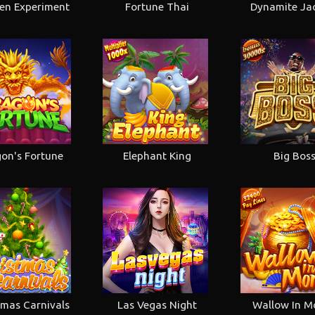
en Experiment
Fortune Thai
Dynamite Ja
on's Fortune
Elephant King
Big Bos
tmas Carnivals
Las Vegas Night
Wallow In M