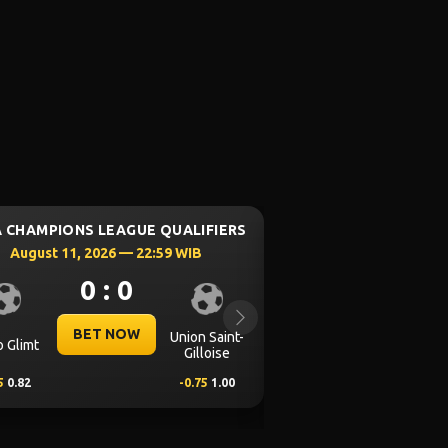
ch
Pirate Treasure
OTBALL F24 ELITE CLUB FRIENDLY
August 7, 2026 — 08:00 WIB
0 : 0
Next
BET NOW
helsea
e-Napoli
-0.99
1
0.75
demy
Gems Rush