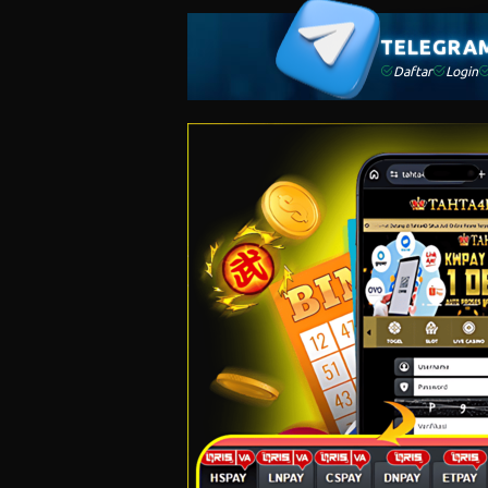
TELEGRA
Daftar
Login
King of Arena
M
Jump For Richness