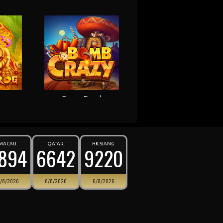
og
Crazy Bomb
MACAU
QATAR
HK SIANG
894
6642
9220
/8/2026
6/8/2026
6/8/2026
nk
Good Luck - Casino
Fortunate