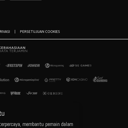
RIVASI
|
PERSETUJUAN COOKIES
ckpot
Western Zombie
ty
Chinese Express
tu
 terpercaya, membantu pemain dalam