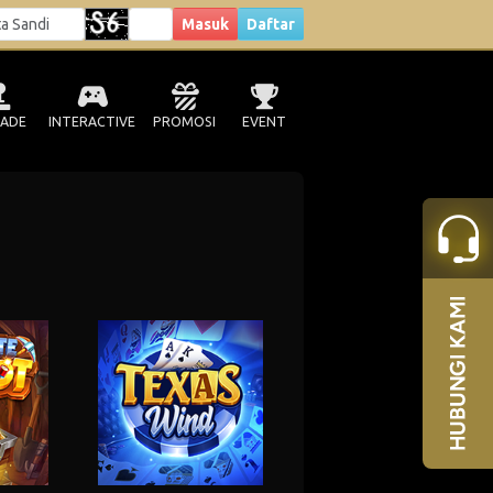
 dan Terpercaya dengan Proses Tercepat
Selamat Datang di Tahta4D Si
Masuk
Daftar
ADE
INTERACTIVE
PROMOSI
EVENT